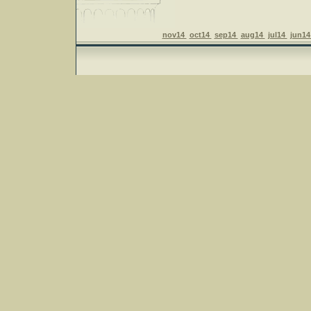
nov14
oct14
sep14
aug14
jul14
jun1