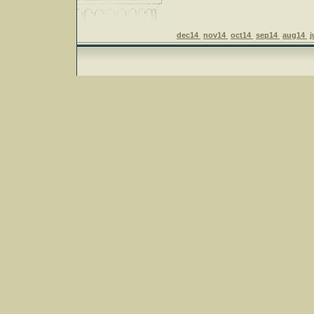
dec14
nov14
oct14
sep14
aug14
j