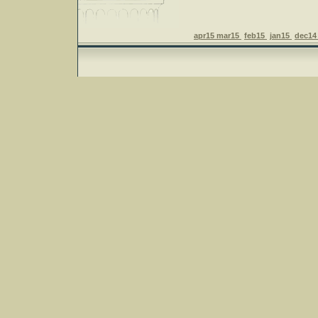
apr15
mar15
feb15
jan15
dec1