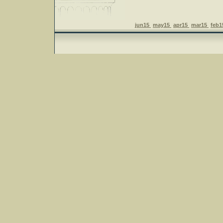
jun15
may15
apr15
mar15
feb