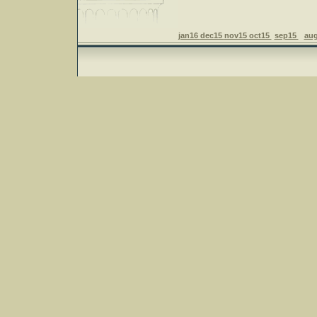
jan16
dec15
nov15
oct15
sep15
au